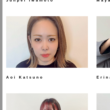
Junpei Iwamoto
Maya
Aoi Katsuno
Erin